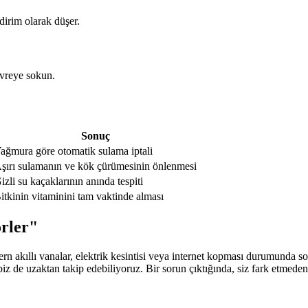
dirim olarak düşer.
evreye sokun.
Sonuç
ağmura göre otomatik sulama iptali
şırı sulamanın ve kök çürümesinin önlenmesi
izli su kaçaklarının anında tespiti
itkinin vitaminini tam vaktinde alması
örler"
rn akıllı vanalar, elektrik kesintisi veya internet kopması durumunda so
 biz de uzaktan takip edebiliyoruz. Bir sorun çıktığında, siz fark etmede