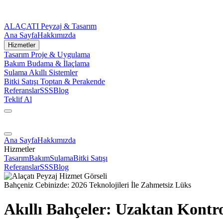
ALAÇATI
Peyzaj & Tasarım
Ana Sayfa
Hakkımızda
Hizmetler
Tasarım
Proje & Uygulama
Bakım
Budama & İlaçlama
Sulama
Akıllı Sistemler
Bitki Satışı
Toptan & Perakende
Referanslar
SSS
Blog
Teklif Al
Ana Sayfa
Hakkımızda
Hizmetler
Tasarım
Bakım
Sulama
Bitki Satışı
Referanslar
SSS
Blog
Bahçeniz Cebinizde: 2026 Teknolojileri İle Zahmetsiz Lüks
Akıllı Bahçeler: Uzaktan Kontro