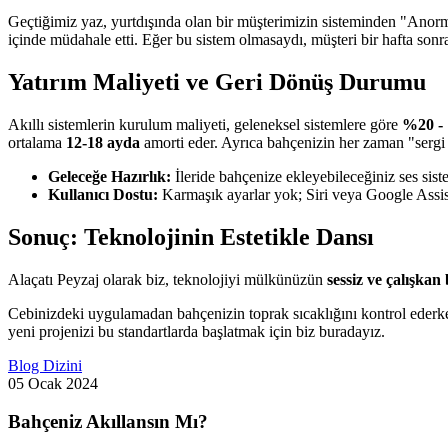
Geçtiğimiz yaz, yurtdışında olan bir müşterimizin sisteminden "Anorm
içinde müdahale etti. Eğer bu sistem olmasaydı, müşteri bir hafta sonr
Yatırım Maliyeti ve Geri Dönüş Durumu
Akıllı sistemlerin kurulum maliyeti, geleneksel sistemlere göre
%20 -
ortalama
12-18 ayda
amorti eder. Ayrıca bahçenizin her zaman "sergi s
Geleceğe Hazırlık:
İleride bahçenize ekleyebileceğiniz ses sist
Kullanıcı Dostu:
Karmaşık ayarlar yok; Siri veya Google Assis
Sonuç: Teknolojinin Estetikle Dansı
Alaçatı Peyzaj olarak biz, teknolojiyi mülkünüzün
sessiz ve çalışkan 
Cebinizdeki uygulamadan bahçenizin toprak sıcaklığını kontrol ederke
yeni projenizi bu standartlarda başlatmak için biz buradayız.
Blog Dizini
05 Ocak 2024
Bahçeniz Akıllansın Mı?