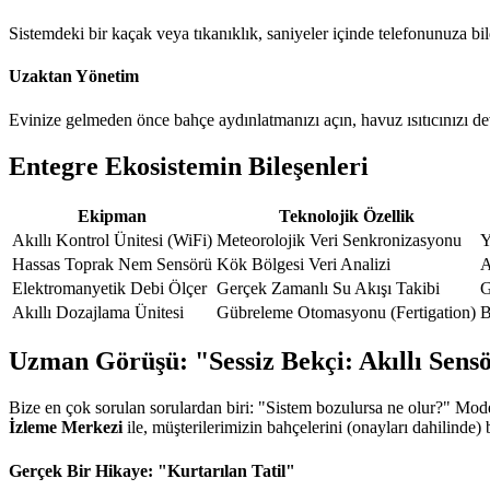
Sistemdeki bir kaçak veya tıkanıklık, saniyeler içinde telefonunuza bil
Uzaktan Yönetim
Evinize gelmeden önce bahçe aydınlatmanızı açın, havuz ısıtıcınızı d
Entegre Ekosistemin Bileşenleri
Ekipman
Teknolojik Özellik
Akıllı Kontrol Ünitesi (WiFi)
Meteorolojik Veri Senkronizasyonu
Y
Hassas Toprak Nem Sensörü
Kök Bölgesi Veri Analizi
A
Elektromanyetik Debi Ölçer
Gerçek Zamanlı Su Akışı Takibi
G
Akıllı Dozajlama Ünitesi
Gübreleme Otomasyonu (Fertigation)
B
Uzman Görüşü: "Sessiz Bekçi: Akıllı Sens
Bize en çok sorulan sorulardan biri: "Sistem bozulursa ne olur?" Mode
İzleme Merkezi
ile, müşterilerimizin bahçelerini (onayları dahilinde)
Gerçek Bir Hikaye: "Kurtarılan Tatil"