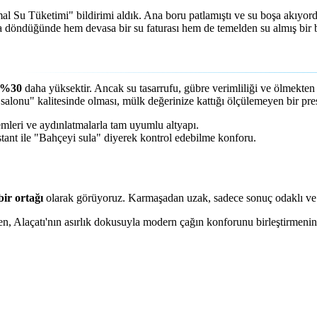
al Su Tüketimi" bildirimi aldık. Ana boru patlamıştı ve su boşa akıyo
a döndüğünde hem devasa bir su faturası hem de temelden su almış bir ba
 %30
daha yüksektir. Ancak su tasarrufu, gübre verimliliği ve ölmekten k
alonu" kalitesinde olması, mülk değerinize kattığı ölçülemeyen bir prest
emleri ve aydınlatmalarla tam uyumlu altyapı.
tant ile "Bahçeyi sula" diyerek kontrol edebilme konforu.
bir ortağı
olarak görüyoruz. Karmaşadan uzak, sadece sonuç odaklı ve 
n, Alaçatı'nın asırlık dokusuyla modern çağın konforunu birleştirmeni