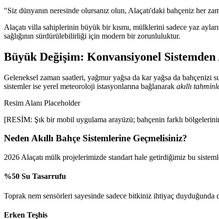
"Siz dünyanın neresinde olursanız olun, Alaçatı'daki bahçeniz her za
Alaçatı villa sahiplerinin büyük bir kısmı, mülklerini sadece yaz ayla
sağlığının sürdürülebilirliği için modern bir zorunluluktur.
Büyük Değişim: Konvansiyonel Sistemden A
Geleneksel zaman saatleri, yağmur yağsa da kar yağsa da bahçenizi su
sistemler ise yerel meteoroloji istasyonlarına bağlanarak
akıllı tahminl
Resim Alanı Placeholder
[RESİM: Şık bir mobil uygulama arayüzü; bahçenin farklı bölgelerinin 
Neden Akıllı Bahçe Sistemlerine Geçmelisiniz?
2026 Alaçatı mülk projelerimizde standart hale getirdiğimiz bu sisteml
%50 Su Tasarrufu
Toprak nem sensörleri sayesinde sadece bitkiniz ihtiyaç duyduğunda do
Erken Teşhis