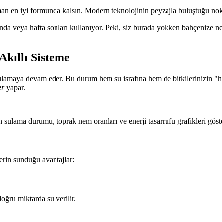
man en iyi formunda kalsın. Modern teknolojinin peyzajla buluştuğu nok
rında veya hafta sonları kullanıyor. Peki, siz burada yokken bahçenize n
kıllı Sisteme
lamaya devam eder. Bu durum hem su israfına hem de bitkilerinizin "hav
er
yapar.
sulama durumu, toprak nem oranları ve enerji tasarrufu grafikleri göste
erin sunduğu avantajlar:
ğru miktarda su verilir.